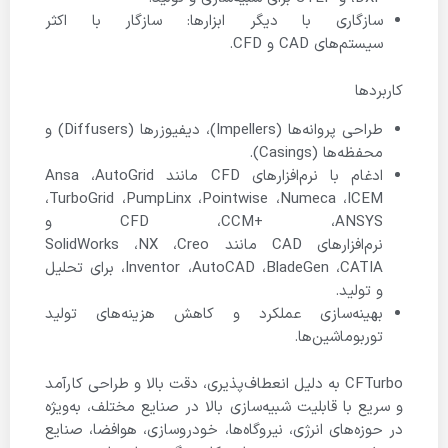
سازگاری با دیگر ابزارها: سازگار با اکثر
سیستم‌های CAD و CFD.
کاربردها
طراحی پروانه‌ها (Impellers)، دیفیوزرها (Diffusers) و
محفظه‌ها (Casings).
ادغام با نرم‌افزارهای CFD مانند Ansa ،AutoGrid
،TurboGrid ،PumpLinx ،Pointwise ،Numeca ،ICEM
CFD ،CCM+ ،ANSYS و
نرم‌افزارهای CAD مانند SolidWorks ،NX ،Creo
،Inventor ،AutoCAD ،BladeGen ،CATIA برای تحلیل
و تولید.
بهینه‌سازی عملکرد و کاهش هزینه‌های تولید
توربوماشین‌ها.
CFTurbo به دلیل انعطاف‌پذیری، دقت بالا و طراحی کارآمد
و سریع با قابلیت شبیه‌سازی بالا در صنایع مختلف، به‌ویژه
در حوزه‌های انرژی، نیروگاه‌ها، خودروسازی، هوافضا، صنایع